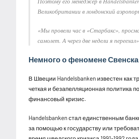
Поэтому его менеджер в Handelsbank
Великобритании в лондонский аэропор
«Мы провели час в «Старбакс», просма
самолет. А через две недели я перееха
Немного о феномене Свенска
В Швеции Handelsbanken известен как 
четкая и безапелляционная политика п
финансовый кризис.
Handelsbanken стал единственным бан
за помощью к государству или требова
время шведского кризиса 1991-1992 года